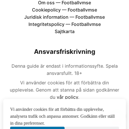
Om oss — Footballvmse
Cookiepolicy — Footballvmse
Juridisk information — Footballvmse
Integritetspolicy — Footballvmse
Sajtkarta
Ansvarsfriskrivning
Denna guide är endast i informationssyfte. Spela
ansvarsfullt. 18+
Vi använder cookies för att förbättra din
upplevelse. Genom att stanna på sidan godkänner
du
vår policy
.
Denna sida innehåller affiliatelänkar. Vi kan få en
Vi använder cookies för att förbättra din upplevelse,
provision om du genomför ett köp via dessa
analysera trafik och anpassa annonser. Godkänn eller ställ
länkar, utan extra kostnad för dig.
in dina preferenser.
14:46