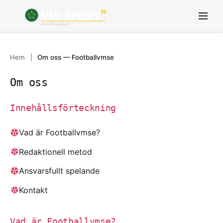
Hem
|
Om oss — Footballvmse
GRUPPER
VM 2026 Nyheter
GUIDE
LAG
ODDS OCH SPEL
FAQ
Om oss
ORDLISTA
Innehållsförteckning
Vad är Footballvmse?
Redaktionell metod
Ansvarsfullt spelande
Kontakt
Vad är Footballvmse?