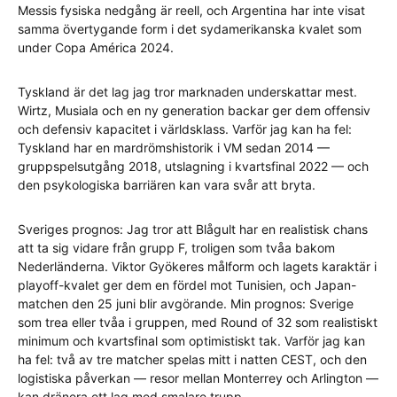
Messis fysiska nedgång är reell, och Argentina har inte visat
samma övertygande form i det sydamerikanska kvalet som
under Copa América 2024.
Tyskland är det lag jag tror marknaden underskattar mest.
Wirtz, Musiala och en ny generation backar ger dem offensiv
och defensiv kapacitet i världsklass. Varför jag kan ha fel:
Tyskland har en mardrömshistorik i VM sedan 2014 —
gruppspelsutgång 2018, utslagning i kvartsfinal 2022 — och
den psykologiska barriären kan vara svår att bryta.
Sveriges prognos: Jag tror att Blågult har en realistisk chans
att ta sig vidare från grupp F, troligen som tvåa bakom
Nederländerna. Viktor Gyökeres målform och lagets karaktär i
playoff-kvalet ger dem en fördel mot Tunisien, och Japan-
matchen den 25 juni blir avgörande. Min prognos: Sverige
som trea eller tvåa i gruppen, med Round of 32 som realistiskt
minimum och kvartsfinal som optimistiskt tak. Varför jag kan
ha fel: två av tre matcher spelas mitt i natten CEST, och den
logistiska påverkan — resor mellan Monterrey och Arlington —
kan dränera ett lag med smalare trupp.