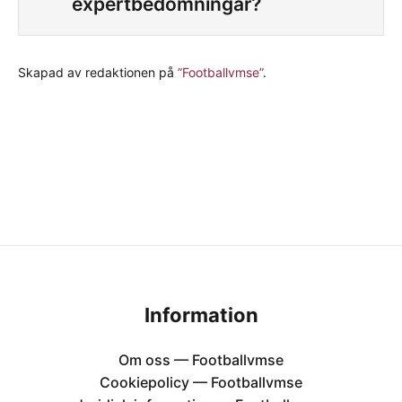
expertbedömningar?
Skapad av redaktionen på
”Footballvmse”
.
Information
Om oss — Footballvmse
Cookiepolicy — Footballvmse