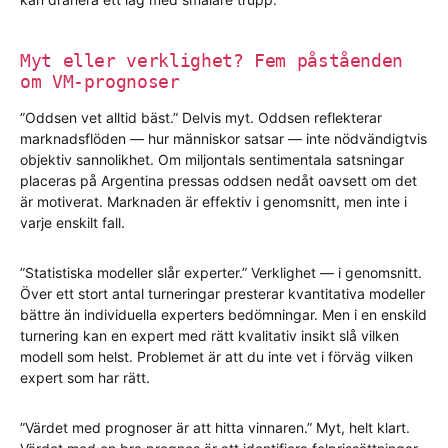
Myt eller verklighet? Fem påståenden
om VM-prognoser
”Oddsen vet alltid bäst.” Delvis myt. Oddsen reflekterar
marknadsflöden — hur människor satsar — inte nödvändigtvis
objektiv sannolikhet. Om miljontals sentimentala satsningar
placeras på Argentina pressas oddsen nedåt oavsett om det
är motiverat. Marknaden är effektiv i genomsnitt, men inte i
varje enskilt fall.
”Statistiska modeller slår experter.” Verklighet — i genomsnitt.
Över ett stort antal turneringar presterar kvantitativa modeller
bättre än individuella experters bedömningar. Men i en enskild
turnering kan en expert med rätt kvalitativ insikt slå vilken
modell som helst. Problemet är att du inte vet i förväg vilken
expert som har rätt.
”Värdet med prognoser är att hitta vinnaren.” Myt, helt klart.