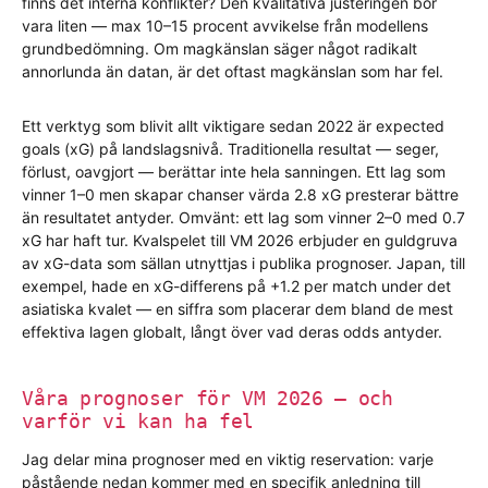
finns det interna konflikter? Den kvalitativa justeringen bör
vara liten — max 10–15 procent avvikelse från modellens
grundbedömning. Om magkänslan säger något radikalt
annorlunda än datan, är det oftast magkänslan som har fel.
Ett verktyg som blivit allt viktigare sedan 2022 är expected
goals (xG) på landslagsnivå. Traditionella resultat — seger,
förlust, oavgjort — berättar inte hela sanningen. Ett lag som
vinner 1–0 men skapar chanser värda 2.8 xG presterar bättre
än resultatet antyder. Omvänt: ett lag som vinner 2–0 med 0.7
xG har haft tur. Kvalspelet till VM 2026 erbjuder en guldgruva
av xG-data som sällan utnyttjas i publika prognoser. Japan, till
exempel, hade en xG-differens på +1.2 per match under det
asiatiska kvalet — en siffra som placerar dem bland de mest
effektiva lagen globalt, långt över vad deras odds antyder.
Våra prognoser för VM 2026 — och
varför vi kan ha fel
Jag delar mina prognoser med en viktig reservation: varje
påstående nedan kommer med en specifik anledning till