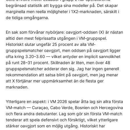
begränsad statistik att bygga sina modeller på. Det skapar
marginella men reella möjligheter i 1X2-marknaden, särskilt i
de tidiga omgångarna.
En sak som förvånar nybörjare: oavgjort-oddsen (X) är nästan
alltid den mest felprissatta utgången i VM-gruppspel.
Historiskt slutar ungefär 25 procent av alla VM-
gruppspelsmatcher oavgjort, men oddsen på oavgjort ligger
ofta kring 3.20–3.60 — vilket antyder en implicit sannolikhet
på runt 28–31 procent. Skillnaden är liten, men över 48
gruppspelsmatcher adderar den sig. Jag har ingen generell
rekommendation att satsa blint på oavgjort, men jag menar
att X förtjänar mer uppmärksamhet än de flesta ger
marknaden.
Ytterligare en aspekt: i VM 2026 spelar åtta lag sin allra första
VM-match — Curaçao, Cabo Verde, Bosnien och Hercegovina
och flera andra debutanter. Lag som gör sin första VM-match
tenderar att spela defensivt och försiktigt, vilket ytterligare
stärker oavgjort som en möjlig utgång. Historiskt har