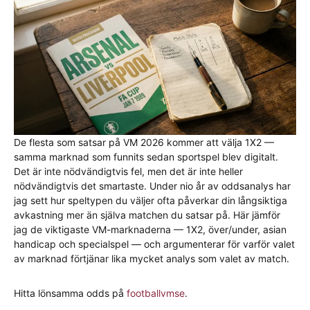
De flesta som satsar på VM 2026 kommer att välja 1X2 —
samma marknad som funnits sedan sportspel blev digitalt.
Det är inte nödvändigtvis fel, men det är inte heller
nödvändigtvis det smartaste. Under nio år av oddsanalys har
jag sett hur speltypen du väljer ofta påverkar din långsiktiga
avkastning mer än själva matchen du satsar på. Här jämför
jag de viktigaste VM-marknaderna — 1X2, över/under, asian
handicap och specialspel — och argumenterar för varför valet
av marknad förtjänar lika mycket analys som valet av match.
Hitta lönsamma odds på
footballvmse
.