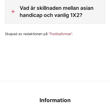
Vad är skillnaden mellan asian
handicap och vanlig 1X2?
Skapad av redaktionen på
”Footballvmse”
.
Information