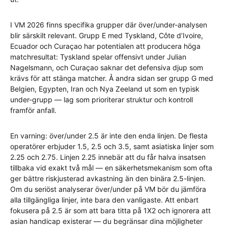
I VM 2026 finns specifika grupper där över/under-analysen
blir särskilt relevant. Grupp E med Tyskland, Côte d’Ivoire,
Ecuador och Curaçao har potentialen att producera höga
matchresultat: Tyskland spelar offensivt under Julian
Nagelsmann, och Curaçao saknar det defensiva djup som
krävs för att stänga matcher. Å andra sidan ser grupp G med
Belgien, Egypten, Iran och Nya Zeeland ut som en typisk
under-grupp — lag som prioriterar struktur och kontroll
framför anfall.
En varning: över/under 2.5 är inte den enda linjen. De flesta
operatörer erbjuder 1.5, 2.5 och 3.5, samt asiatiska linjer som
2.25 och 2.75. Linjen 2.25 innebär att du får halva insatsen
tillbaka vid exakt två mål — en säkerhetsmekanism som ofta
ger bättre riskjusterad avkastning än den binära 2.5-linjen.
Om du seriöst analyserar över/under på VM bör du jämföra
alla tillgängliga linjer, inte bara den vanligaste. Att enbart
fokusera på 2.5 är som att bara titta på 1X2 och ignorera att
asian handicap existerar — du begränsar dina möjligheter