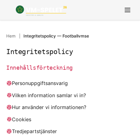
Hem
|
Integritetspolicy — Footballvmse
GRUPPER
VM 2026 Nyheter
GUIDE
LAG
ODDS OCH SPEL
FAQ
Integritetspolicy
ORDLISTA
Innehållsförteckning
Personuppgiftsansvarig
Vilken information samlar vi in?
Hur använder vi informationen?
Cookies
Tredjepartstjänster