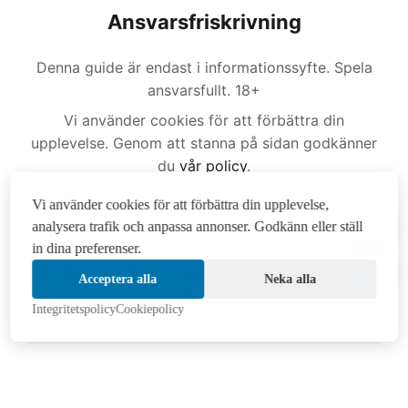
Ansvarsfriskrivning
Denna guide är endast i informationssyfte. Spela
ansvarsfullt. 18+
Vi använder cookies för att förbättra din
upplevelse. Genom att stanna på sidan godkänner
du
vår policy
.
Denna sida innehåller affiliatelänkar. Vi kan få en
Vi använder cookies för att förbättra din upplevelse,
provision om du genomför ett köp via dessa
analysera trafik och anpassa annonser. Godkänn eller ställ
länkar, utan extra kostnad för dig.
in dina preferenser.
14:46
Om du har problem med spelberoende kan du få
Acceptera alla
Neka alla
hjälp
här
.
Integritetspolicy
Cookiepolicy
August 2026 | © Footballvmse