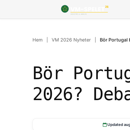
GRUPPER
VM 2026 Nyhe
Hem
|
VM 2026 Nyheter
|
Bör Portugal
FAQ
ORDLISTA
Bör Portu
2026? Deb
Updated aug