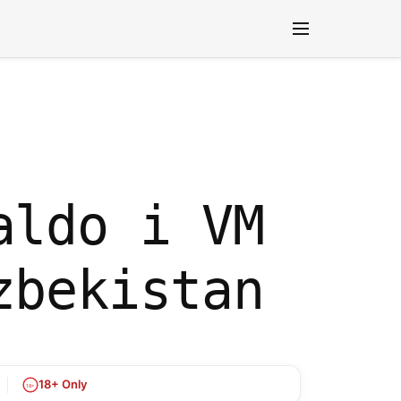
ODDS OCH SPEL
aldo i VM
zbekistan
18+ Only
18+