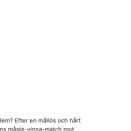
blem? Efter en mållös och hårt
agens måste-vinna-match mot