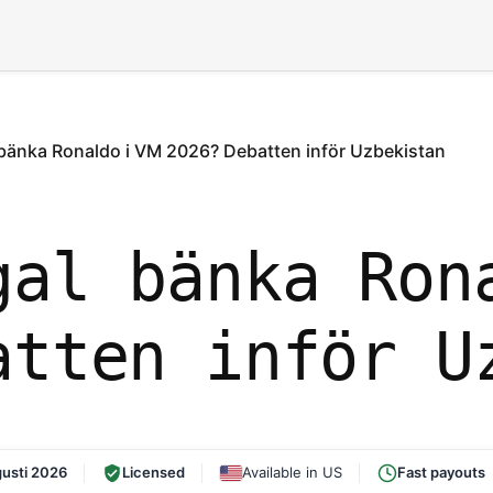
ter
GUIDE
LAG
 bänka Ronaldo i VM 2026? Debatten inför Uzbekistan
gal bänka Ron
atten inför U
usti 2026
Licensed
Available in US
Fast payouts