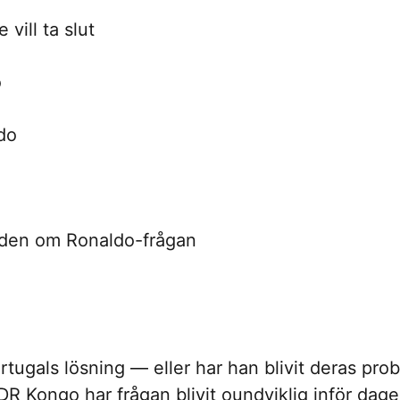
vill ta slut
o
do
enden om Ronaldo-frågan
rtugals lösning — eller har han blivit deras pro
t DR Kongo har frågan blivit oundviklig inför d