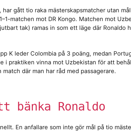
år, har gått tio raka mästerskapsmatcher utan m
sa 1–1-matchen mot DR Kongo. Matchen mot Uzb
jutbart tak) ramas in som ett läge där Ronaldo h
rupp K leder Colombia på 3 poäng, medan Portu
e i praktiken vinna mot Uzbekistan för att behål
n match där man har råd med passagerare.
tt bänka Ronaldo
nellt. En anfallare som inte gör mål på tio mäs