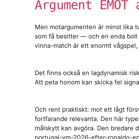
Argument EMOT 
Men motargumenten är minst lika tu
som få besitter — och en enda boll
vinna-match är ett enormt vågspel, 
Det finns också en lagdynamisk risk
Att peta honom kan skicka fel signal
Och rent praktiskt: mot ett lågt för
fortfarande relevanta. Den här type
målskytt kan avgöra. Den bredare di
portugal-vm-2026-efter-ronaldo-ep