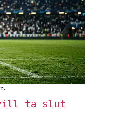
on.
vill ta slut