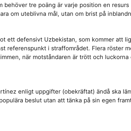
m behöver tre poäng är varje position en resurs 
a om uteblivna mål, utan om brist på inblandni
ot ett defensivt Uzbekistan, som kommer att lig
st referenspunkt i straffområdet. Flera röster m
immen, när motståndaren är trött och luckorna 
artínez enligt uppgifter (obekräftat) ändå ska l
populära beslut utan att tänka på sin egen framt