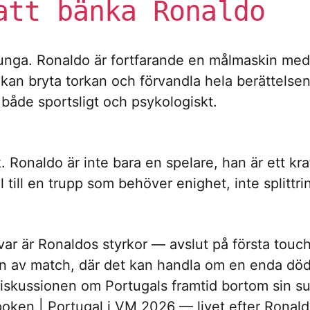
att bänka Ronaldo
nga. Ronaldo är fortfarande en målmaskin med e
 kan bryta torkan och förvandla hela berättelse
både sportsligt och psykologiskt.
. Ronaldo är inte bara en spelare, han är ett k
 till en trupp som behöver enighet, inte splittri
svar är Ronaldos styrkor — avslut på första touch
n av match, där det kan handla om en enda dödbo
skussionen om Portugals framtid bortom sin sup
oken | Portugal i VM 2026 — livet efter Ronal