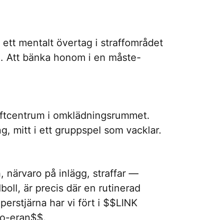
tt mentalt övertag i straffområdet
n. Att bänka honom i en måste-
raftcentrum i omklädningsrummet.
ng, mitt i ett gruppspel som vacklar.
, närvaro på inlägg, straffar —
ll, är precis där en rutinerad
erstjärna har vi fört i $$LINK
do-eran$$.