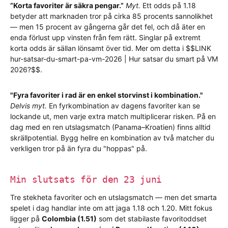
”Korta favoriter är säkra pengar.”
Myt.
Ett odds på 1.18
betyder att marknaden tror på cirka 85 procents sannolikhet
— men 15 procent av gångerna går det fel, och då äter en
enda förlust upp vinsten från fem rätt. Singlar på extremt
korta odds är sällan lönsamt över tid. Mer om detta i $$LINK
hur-satsar-du-smart-pa-vm-2026 | Hur satsar du smart på VM
2026?$$.
"Fyra favoriter i rad är en enkel storvinst i kombination."
Delvis myt.
En fyrkombination av dagens favoriter kan se
lockande ut, men varje extra match multiplicerar risken. På en
dag med en ren utslagsmatch (Panama–Kroatien) finns alltid
skräll­potential. Bygg hellre en kombination av två matcher du
verkligen tror på än fyra du "hoppas" på.
Min slutsats för den 23 juni
Tre stekheta favoriter och en utslagsmatch — men det smarta
spelet i dag handlar inte om att jaga 1.18 och 1.20. Mitt fokus
ligger på
Colombia (1.51)
som det stabilaste favoritoddset